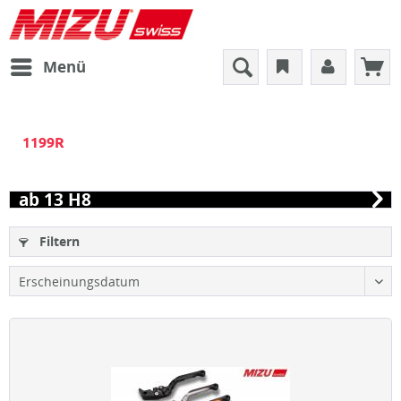
Menü
1199R
ab 13 H8
Filtern