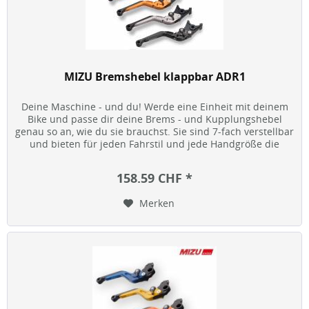
MIZU Bremshebel klappbar ADR1
Deine Maschine - und du! Werde eine Einheit mit deinem
Bike und passe dir deine Brems - und Kupplungshebel
genau so an, wie du sie brauchst. Sie sind 7-fach verstellbar
und bieten für jeden Fahrstil und jede Handgröße die
optimale...
158.59 CHF *
Merken