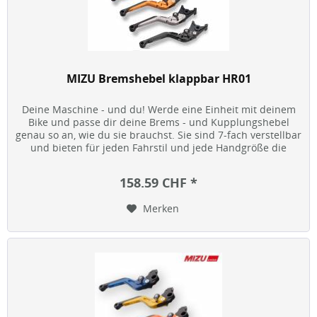
MIZU Bremshebel klappbar HR01
Deine Maschine - und du! Werde eine Einheit mit deinem
Bike und passe dir deine Brems - und Kupplungshebel
genau so an, wie du sie brauchst. Sie sind 7-fach verstellbar
und bieten für jeden Fahrstil und jede Handgröße die
optimale...
158.59 CHF *
Merken