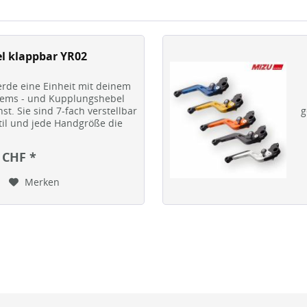
l klappbar YR02
rde eine Einheit mit deinem
Brems - und Kupplungshebel
st. Sie sind 7-fach verstellbar
g
til und jede Handgröße die
ale...
 CHF *
Merken