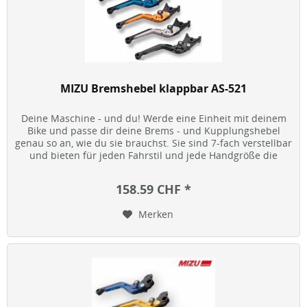
MIZU Bremshebel klappbar AS-521
Deine Maschine - und du! Werde eine Einheit mit deinem
Bike und passe dir deine Brems - und Kupplungshebel
genau so an, wie du sie brauchst. Sie sind 7-fach verstellbar
und bieten für jeden Fahrstil und jede Handgröße die
optimale...
158.59 CHF *
Merken