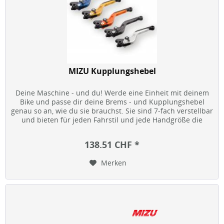
MIZU Kupplungshebel
Deine Maschine - und du! Werde eine Einheit mit deinem
Bike und passe dir deine Brems - und Kupplungshebel
genau so an, wie du sie brauchst. Sie sind 7-fach verstellbar
und bieten für jeden Fahrstil und jede Handgröße die
optimale...
138.51 CHF *
Merken