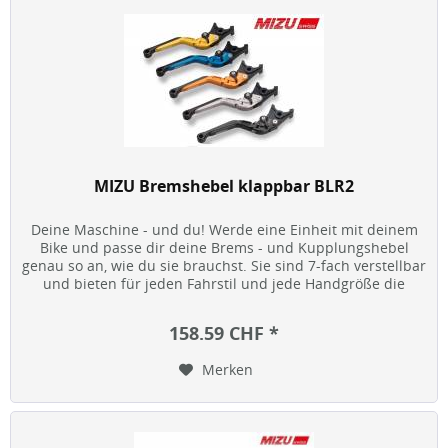
MIZU Bremshebel klappbar BLR2
Deine Maschine - und du! Werde eine Einheit mit deinem
Bike und passe dir deine Brems - und Kupplungshebel
genau so an, wie du sie brauchst. Sie sind 7-fach verstellbar
und bieten für jeden Fahrstil und jede Handgröße die
optimale...
158.59 CHF *
Merken