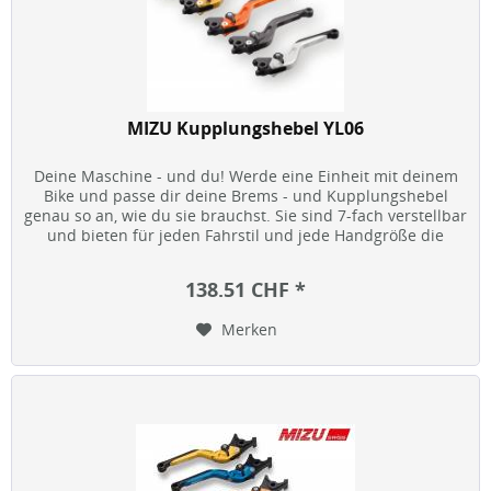
MIZU Kupplungshebel YL06
Deine Maschine - und du! Werde eine Einheit mit deinem
Bike und passe dir deine Brems - und Kupplungshebel
genau so an, wie du sie brauchst. Sie sind 7-fach verstellbar
und bieten für jeden Fahrstil und jede Handgröße die
optimale...
138.51 CHF *
Merken