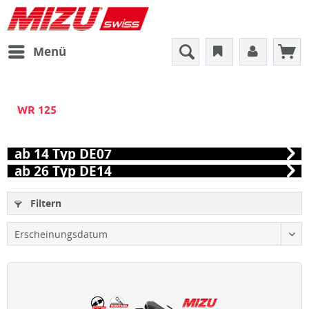
Menü
WR 125
ab 14 Typ DE07
ab 26 Typ DE14
Filtern