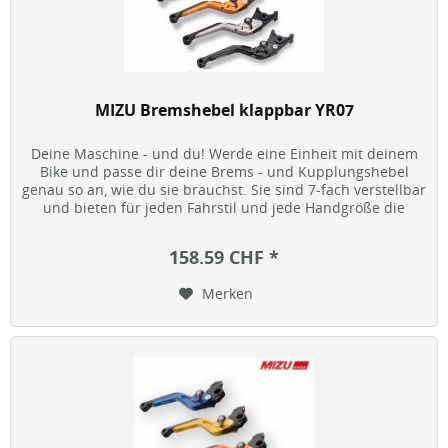
MIZU Bremshebel klappbar YR07
Deine Maschine - und du! Werde eine Einheit mit deinem
Bike und passe dir deine Brems - und Kupplungshebel
genau so an, wie du sie brauchst. Sie sind 7-fach verstellbar
und bieten für jeden Fahrstil und jede Handgröße die
optimale...
158.59 CHF *
Merken