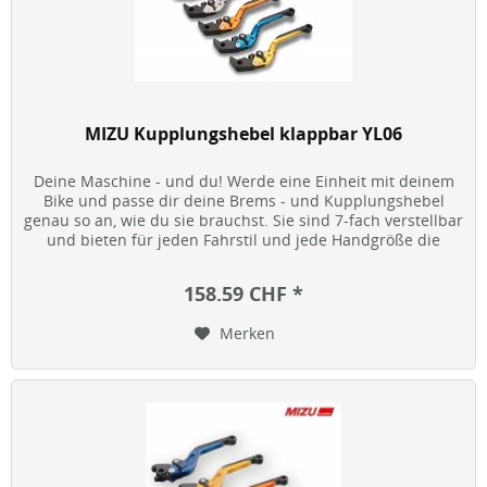
MIZU Kupplungshebel klappbar YL06
Deine Maschine - und du! Werde eine Einheit mit deinem
Bike und passe dir deine Brems - und Kupplungshebel
genau so an, wie du sie brauchst. Sie sind 7-fach verstellbar
und bieten für jeden Fahrstil und jede Handgröße die
optimale...
158.59 CHF *
Merken