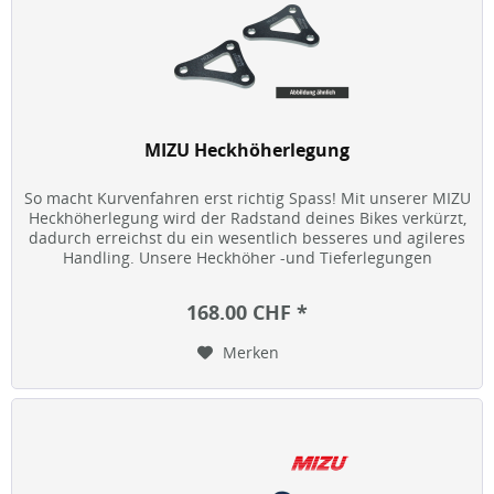
MIZU Heckhöherlegung
So macht Kurvenfahren erst richtig Spass! Mit unserer MIZU
Heckhöherlegung wird der Radstand deines Bikes verkürzt,
dadurch erreichst du ein wesentlich besseres und agileres
Handling. Unsere Heckhöher -und Tieferlegungen
bedeuten...
168.00 CHF *
Merken