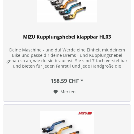
MIZU Kupplungshebel klappbar HL03
Deine Maschine - und du! Werde eine Einheit mit deinem
Bike und passe dir deine Brems - und Kupplungshebel
genau so an, wie du sie brauchst. Sie sind 7-fach verstellbar
und bieten für jeden Fahrstil und jede Handgröße die
optimale...
158.59 CHF *
Merken