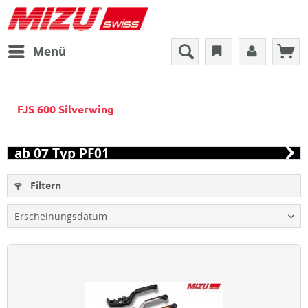
Menü
FJS 600 Silverwing
ab 07 Typ PF01
Filtern