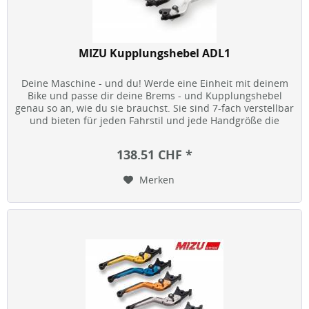
MIZU Kupplungshebel ADL1
Deine Maschine - und du! Werde eine Einheit mit deinem
Bike und passe dir deine Brems - und Kupplungshebel
genau so an, wie du sie brauchst. Sie sind 7-fach verstellbar
und bieten für jeden Fahrstil und jede Handgröße die
optimale...
138.51 CHF *
Merken