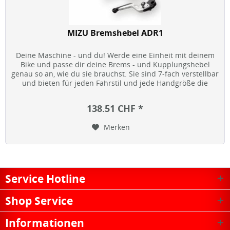
MIZU Bremshebel ADR1
Deine Maschine - und du! Werde eine Einheit mit deinem
Bike und passe dir deine Brems - und Kupplungshebel
genau so an, wie du sie brauchst. Sie sind 7-fach verstellbar
und bieten für jeden Fahrstil und jede Handgröße die
optimale...
138.51 CHF *
Merken
Service Hotline
Shop Service
Informationen