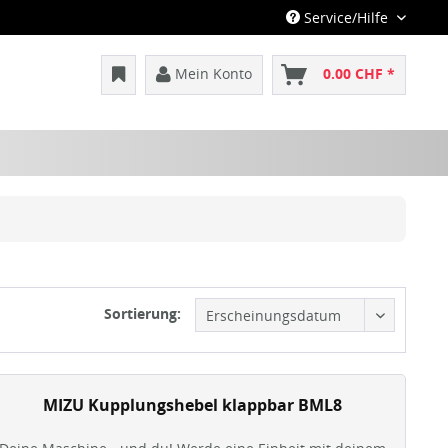
Service/Hilfe
Mein Konto
0.00 CHF *
Sortierung:
MIZU Kupplungshebel klappbar BML8