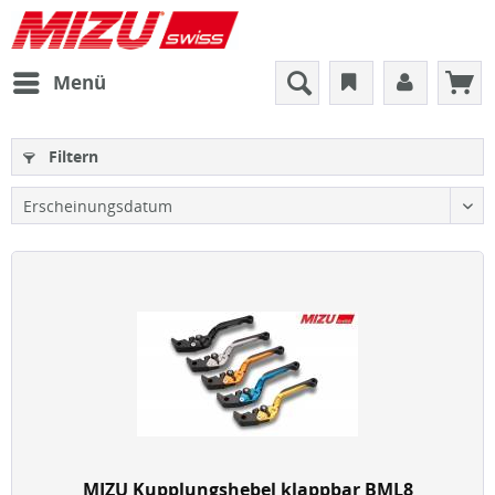
Menü
Filtern
MIZU Kupplungshebel klappbar BML8