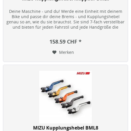
Deine Maschine - und du! Werde eine Einheit mit deinem
Bike und passe dir deine Brems - und Kupplungshebel
genau so an, wie du sie brauchst. Sie sind 7-fach verstellbar
und bieten für jeden Fahrstil und jede Handgröße die
optimale...
158.59 CHF *
Merken
MIZU Kupplungshebel BML8