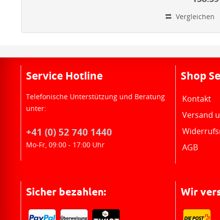
Vergleichen
Service Hotline
Shop Se
Telefonische Unterstützung und Beratung
Kontakt
unter:
Versand 
+41 (0) 52 740 1440
Widerrufs
Mo-Fr, 09:00 - 17:00 Uhr
AGB
Sicher bezahlen:
Wir ver