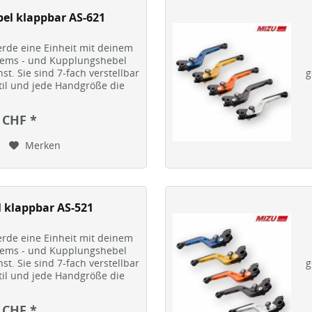
el klappbar AS-621
rde eine Einheit mit deinem
Brems - und Kupplungshebel
st. Sie sind 7-fach verstellbar
g
til und jede Handgröße die
ale...
 CHF *
Merken
 klappbar AS-521
rde eine Einheit mit deinem
Brems - und Kupplungshebel
st. Sie sind 7-fach verstellbar
g
til und jede Handgröße die
ale...
 CHF *