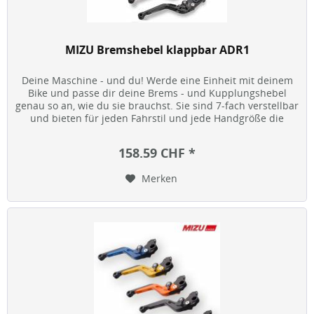
MIZU Bremshebel klappbar ADR1
Deine Maschine - und du! Werde eine Einheit mit deinem
Bike und passe dir deine Brems - und Kupplungshebel
genau so an, wie du sie brauchst. Sie sind 7-fach verstellbar
und bieten für jeden Fahrstil und jede Handgröße die
optimale...
158.59 CHF *
Merken