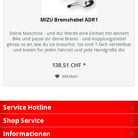
MIZU Bremshebel ADR1
Deine Maschine - und du! Werde eine Einheit mit deinem
Bike und passe dir deine Brems - und Kupplungshebel
genau so an, wie du sie brauchst. Sie sind 7-fach verstellbar
und bieten für jeden Fahrstil und jede Handgröße die
optimale...
138.51 CHF *
Merken
Service Hotline
Shop Service
Informationen