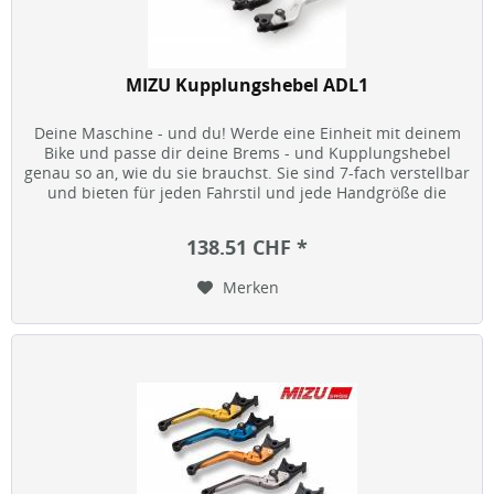
MIZU Kupplungshebel ADL1
Deine Maschine - und du! Werde eine Einheit mit deinem
Bike und passe dir deine Brems - und Kupplungshebel
genau so an, wie du sie brauchst. Sie sind 7-fach verstellbar
und bieten für jeden Fahrstil und jede Handgröße die
optimale...
138.51 CHF *
Merken