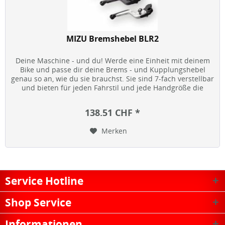
MIZU Bremshebel BLR2
Deine Maschine - und du! Werde eine Einheit mit deinem
Bike und passe dir deine Brems - und Kupplungshebel
genau so an, wie du sie brauchst. Sie sind 7-fach verstellbar
und bieten für jeden Fahrstil und jede Handgröße die
optimale...
138.51 CHF *
Merken
Service Hotline
Shop Service
Informationen