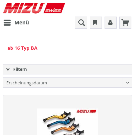
Menü
ab 16 Typ BA
Filtern