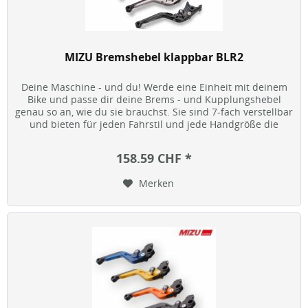
MIZU Bremshebel klappbar BLR2
Deine Maschine - und du! Werde eine Einheit mit deinem
Bike und passe dir deine Brems - und Kupplungshebel
genau so an, wie du sie brauchst. Sie sind 7-fach verstellbar
und bieten für jeden Fahrstil und jede Handgröße die
optimale...
158.59 CHF *
Merken