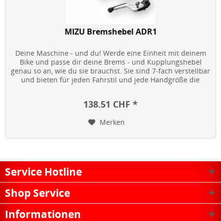
MIZU Bremshebel ADR1
Deine Maschine - und du! Werde eine Einheit mit deinem
Bike und passe dir deine Brems - und Kupplungshebel
genau so an, wie du sie brauchst. Sie sind 7-fach verstellbar
und bieten für jeden Fahrstil und jede Handgröße die
optimale...
138.51 CHF *
Merken
Service Hotline
Shop Service
Informationen