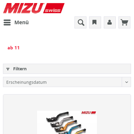
Menü
ab 11
Filtern