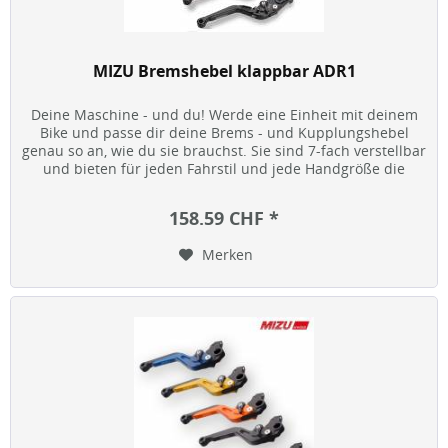
MIZU Bremshebel klappbar ADR1
Deine Maschine - und du! Werde eine Einheit mit deinem
Bike und passe dir deine Brems - und Kupplungshebel
genau so an, wie du sie brauchst. Sie sind 7-fach verstellbar
und bieten für jeden Fahrstil und jede Handgröße die
optimale...
158.59 CHF *
Merken